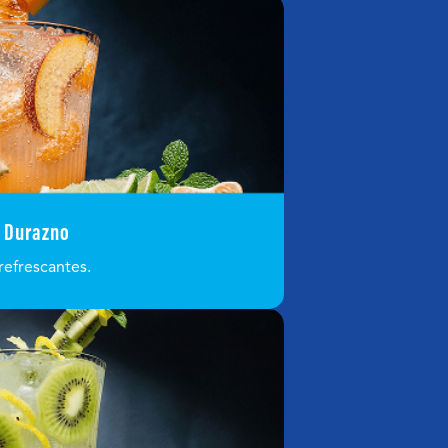
a Durazno
refrescantes.