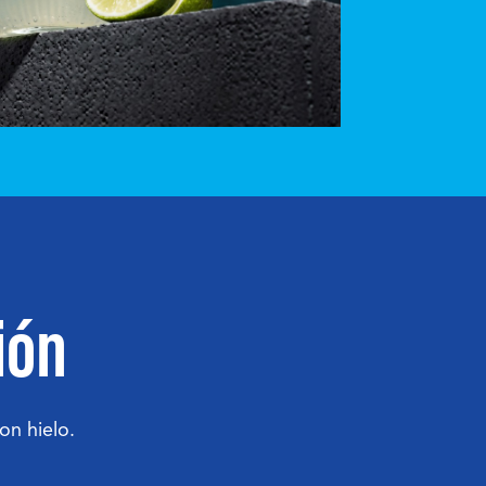
ión
on hielo.