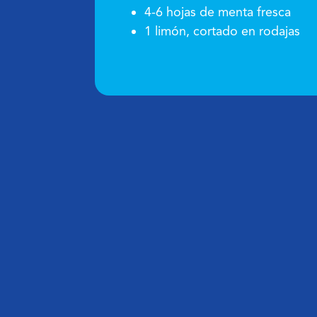
4-6 hojas de menta fresca
1 limón, cortado en rodajas