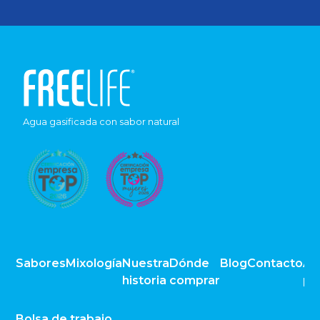
Agua gasificada con sabor natural
Sabores
Mixología
Nuestra
Dónde
Blog
Contacto
Av
historia
comprar
pr
Bolsa de trabajo