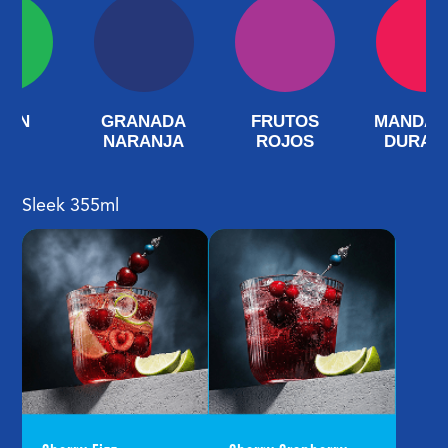
MÓN
GRANADA
FRUTOS
MANDAR
NARANJA
ROJOS
DURAZ
Sleek 355ml