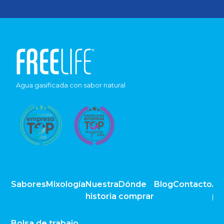
Agua gasificada con sabor natural
Sabores
Mixología
Nuestra
Dónde
Blog
Contacto
Av
historia
comprar
pr
Bolsa de trabajo