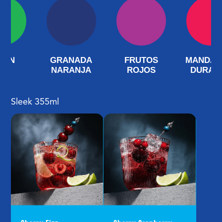
MÓN
GRANADA
FRUTOS
MANDAR
NARANJA
ROJOS
DURAZ
Sleek 355ml