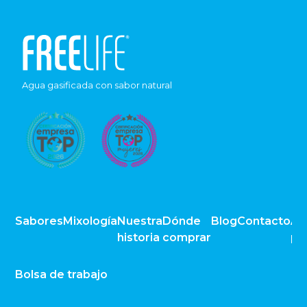
Agua gasificada con sabor natural
Sabores
Mixología
Nuestra
Dónde
Blog
Contacto
Av
historia
comprar
pr
Bolsa de trabajo